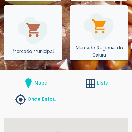
Mercado Regional do
Mercado Municipal
Cajuru
Mapa
Lista
Onde Estou